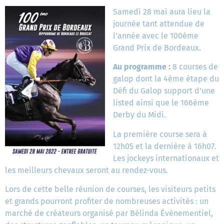
Samedi 28 mai aura lieu la
journée tant attendue de
l’année avec le 100ème
Grand Prix de Bordeaux.
Au programme :
8 courses de
galop dont la 4ème étape du
Défi du Galop support d’une
listed ainsi que le 166ème
Derby du Midi.
La première course sera à
12h05 et la dernière à 16h07.
Les jockeys internationaux et
les meilleurs chevaux seront au rendez-vous.
Lors de cette belle réunion de courses, les visiteurs petits
et grands pourront profiter de nombreuses activités : un
marché de créateurs organisé par Bélinda Évènementiel,