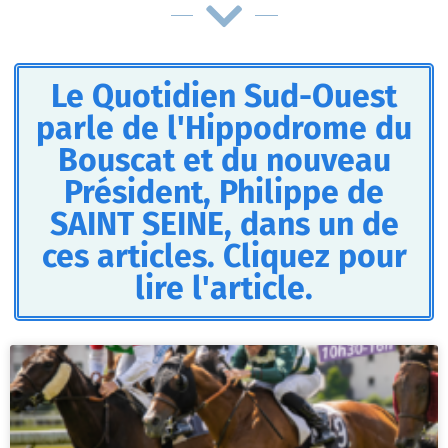
Le Quotidien Sud-Ouest
parle de l'Hippodrome du
Bouscat et du nouveau
Président, Philippe de
SAINT SEINE, dans un de
ces articles. Cliquez pour
lire l'article.