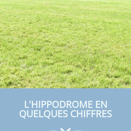
HIPPODROME DE
BORDEAUX - LE
L'HIPPODROME EN
BOUSCAT
QUELQUES CHIFFRES