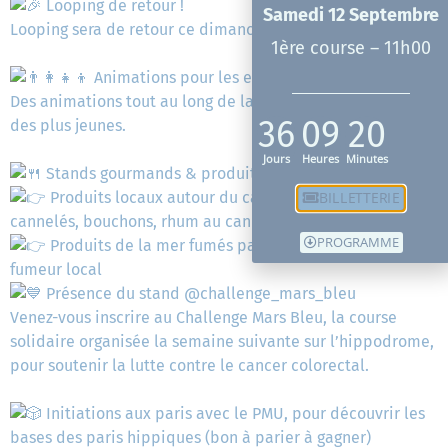
Looping de retour !
Samedi 12 Septembre
Looping sera de retour ce dimanche !
1ère course – 11h00
Animations pour les enfants
Des animations tout au long de la journée pour le plaisir
36
09
20
des plus jeunes.
Jours
Heures
Minutes
Stands gourmands & produits locaux
BILLETTERIE
Produits locaux autour du cannelé par Faveurs :
cannelés, bouchons, rhum au cannelé et autres spécialités
PROGRAMME
Produits de la mer fumés par @maisonbarde, artisan
fumeur local
Présence du stand @challenge_mars_bleu
Venez-vous inscrire au Challenge Mars Bleu, la course
solidaire organisée la semaine suivante sur l’hippodrome,
pour soutenir la lutte contre le cancer colorectal.
Initiations aux paris avec le PMU, pour découvrir les
bases des paris hippiques (bon à parier à gagner)