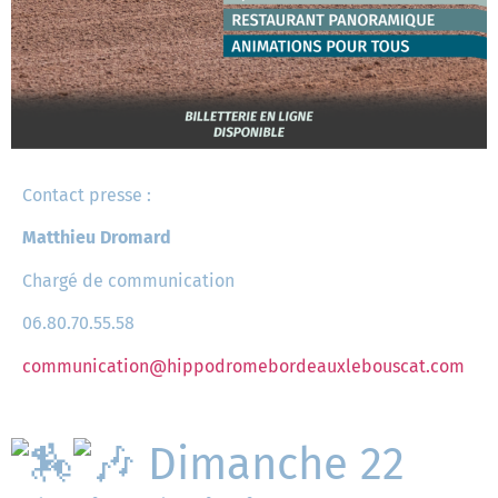
Contact presse :
Matthieu Dromard
Chargé de communication
06.80.70.55.58
communication@hippodromebordeauxlebouscat.com
Dimanche 22