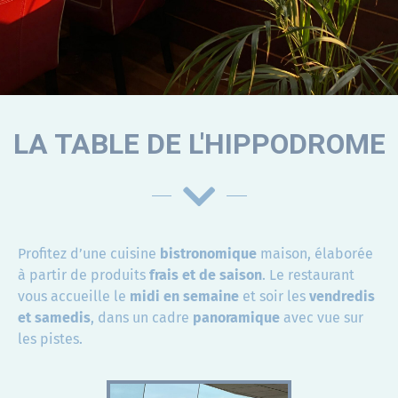
RESTAURANT /
BRASSERIE
LA TABLE DE L'HIPPODROME
LA TABLE DE
L'HIPPODROME
Profitez d’une cuisine
bistronomique
maison, élaborée
à partir de produits
frais et de saison
. Le restaurant
vous accueille le
midi en semaine
et soir les
vendredis
et samedis
, dans un cadre
panoramique
avec vue sur
les pistes.