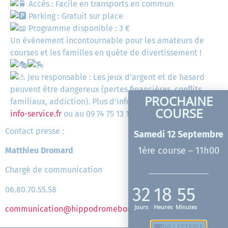
Accès : Facile en transports en commun
Parking : Gratuit sur place
Programme disponible : 3 €
Un événement incontournable pour les amateurs de
courses et les familles en quête de divertissement !
Jeu responsable : Les jeux d’argent et de hasard
peuvent être dangereux (pertes financières, conflits
PROCHAINE
familiaux, addiction). Plus d’informations sur
joueurs-
COURSE
info-service.fr
ou au 09 74 75 13 13 (appel non surtaxé).
Contact presse :
Samedi 12 Septembre
1ère course – 11h00
Matthieu Dromard
Chargé de communication
32
18
55
06.80.70.55.58
Jours
Heures
Minutes
communication@hippodromebordeauxlebouscat.com
BILLETTERIE